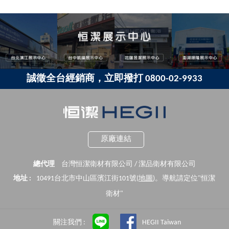
誠徵全台經銷商，立即撥打 0800-02-9933
原廠連結
總代理
台灣恒潔衛材有限公司 / 潔品衛材有限公司
地址 :
10491台北市中山區濱江街101號(
地圖
)。導航請定位"恒潔
衛材"
關注我們 :
HEGII Taiwan