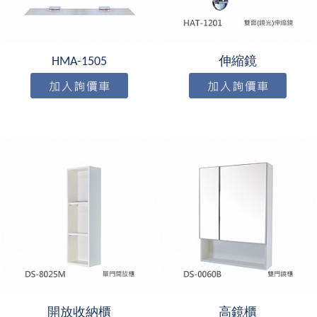
HMA-1505
伸縮鏡
開放收納櫃
高鏡櫃