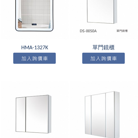
HMA-1327K
單門鏡櫃