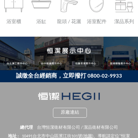
浴室櫃
浴缸
龍頭 / 花灑
浴室配件
潔品系列
誠徵全台經銷商，立即撥打 0800-02-9933
原廠連結
總代理
台灣恒潔衛材有限公司 / 潔品衛材有限公司
地址 :
10491台北市中山區濱江街101號(
地圖
)。導航請定位"恒潔