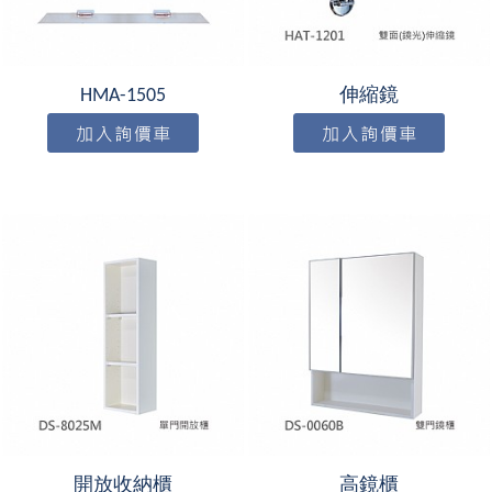
HMA-1505
伸縮鏡
開放收納櫃
高鏡櫃