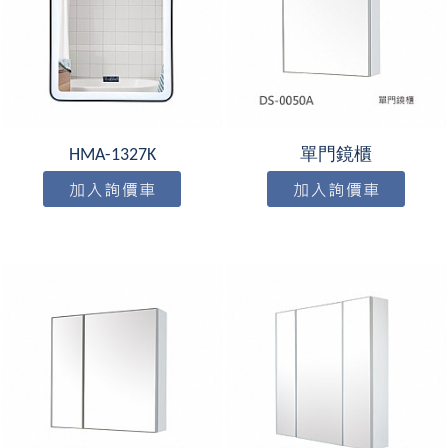
HMA-1327K
單門鏡櫃