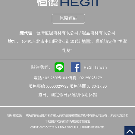
原廠連結
總代理
台灣恒潔衛材有限公司 / 潔品衛材有限公司
地址 :
10491台北市中山區濱江街101號(
地圖
)。導航請定位"恒潔
衛材"
關注我們 :
HEGII Taiwan
電話 : 02-25098101 傳真 : 02-25098179
服務專線 :0800029933 服務時間 :8:30-17:30
週日、國定假日及連續假期休館
隱私權政策
| 網站內商品圖片著作權及商標使用權屬恒潔衛材有限公司所有，未經同意請勿
下載圖片或商標作為網路銷售用途
COPYRIGHT © 2026 MR.BEAR GROUP, ALL RIGHTS RESERVED.