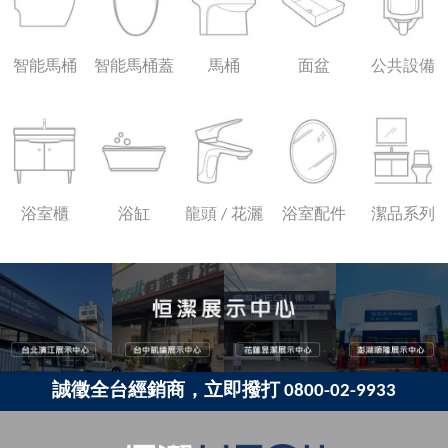
智能馬桶
智能馬桶蓋
馬桶
面盆
公共設備
浴室櫃
浴缸
龍頭 / 花灑
浴室配件
潔品系列
誠徵全台經銷商，立即撥打 0800-02-9933