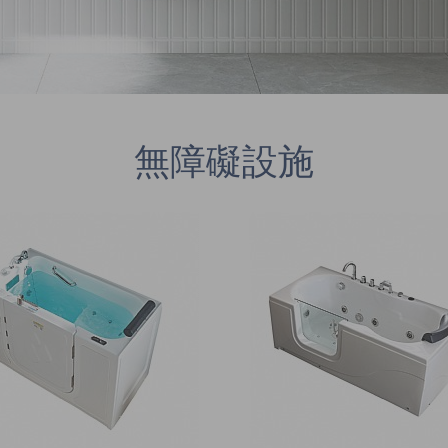
無障礙設施