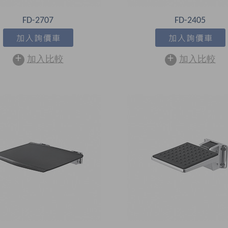
FD-2707
FD-2405
+
+
加入比較
加入比較