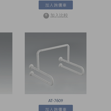
+
加入比較
AT-7609