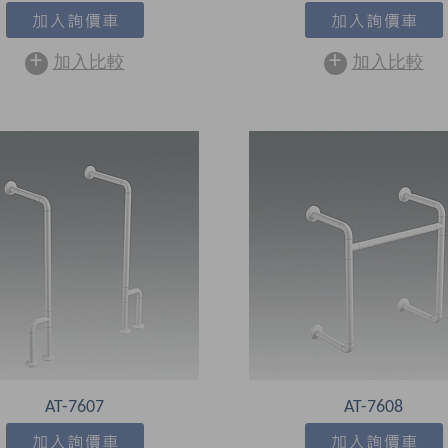
+
+
加入比較
加入比較
AT-7607
AT-7608