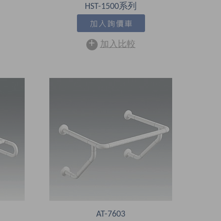
HST-1500系列
+
加入比較
AT-7603