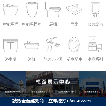
智能馬桶
智能馬桶蓋
馬桶
面盆
公共設備
浴室櫃
浴缸
龍頭 / 花灑
浴室配件
潔品系列
誠徵全台經銷商，立即撥打 0800-02-9933