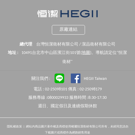
原廠連結
總代理
台灣恒潔衛材有限公司 / 潔品衛材有限公司
地址 :
10491台北市中山區濱江街101號(
地圖
)。導航請定位"恒潔
衛材"
關注我們 :
HEGII Taiwan
電話 : 02-25098101 傳真 : 02-25098179
服務專線 :0800029933 服務時間 :8:30-17:30
週日、國定假日及連續假期休館
隱私權政策
| 網站內商品圖片著作權及商標使用權屬恒潔衛材有限公司所有，未經同意請勿
下載圖片或商標作為網路銷售用途