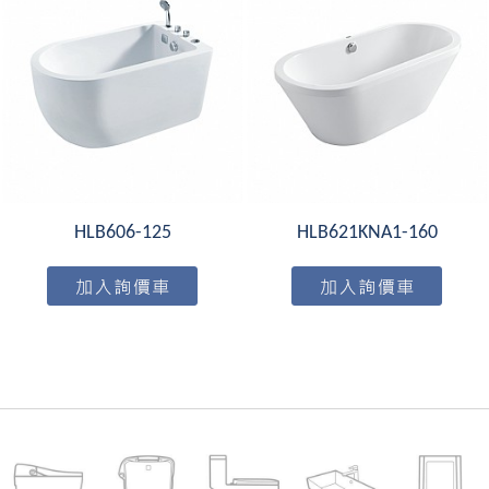
HLB606-125
HLB621KNA1-160