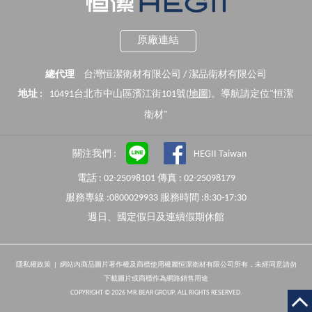
原廠連結
總代理
台灣恒潔衛材有限公司 / 潔品衛材有限公司
地址 :
10491台北市中山區濱江街101號(
地圖
)。導航請定位"恒潔
衛材"
關注我們 :
HEGII Taiwan
電話 : 02-25098101 傳真 : 02-25098179
服務專線 :0800029933 服務時間 :8:30-17:30
週日、國定假日及連續假期休館
隱私權政策
| 網站內商品圖片著作權及商標使用權屬恒潔衛材有限公司所有，未經同意請勿
下載圖片或商標作為網路銷售用途
COPYRIGHT © 2026 MR.BEAR GROUP, ALL RIGHTS RESERVED.