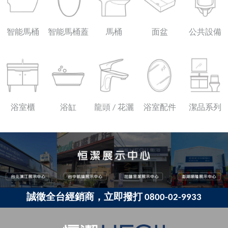
智能馬桶
智能馬桶蓋
馬桶
面盆
公共設備
浴室櫃
浴缸
龍頭 / 花灑
浴室配件
潔品系列
誠徵全台經銷商，立即撥打 0800-02-9933