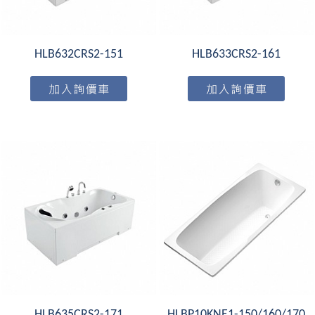
HLB632CRS2-151
HLB633CRS2-161
HLB635CRS2-171
HLBP10KNE1-150/160/170