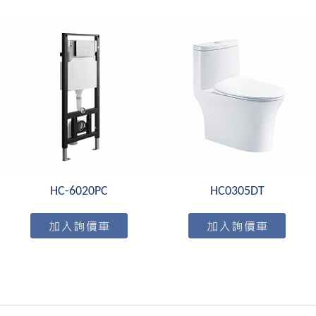
HC-6020PC
HC0305DT