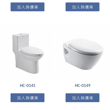
HC-0145
HC-0149