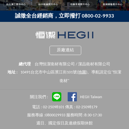
誠徵全台經銷商，立即撥打 0800-02-9933
原廠連結
總代理
台灣恒潔衛材有限公司 / 潔品衛材有限公司
地址 :
10491台北市中山區濱江街101號(
地圖
)。導航請定位"恒潔
衛材"
關注我們 :
HEGII Taiwan
電話 : 02-25098101 傳真 : 02-25098179
服務專線 :0800029933 服務時間 :8:30-17:30
週日、國定假日及連續假期休館