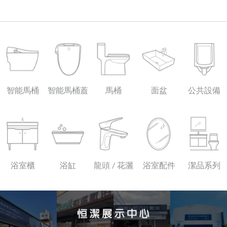
智能馬桶
智能馬桶蓋
馬桶
面盆
公共設備
浴室櫃
浴缸
龍頭 / 花灑
浴室配件
潔品系列