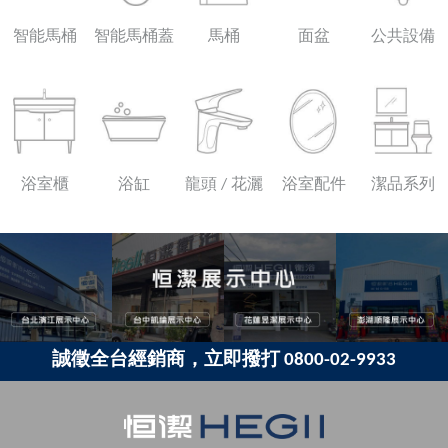
智能馬桶
智能馬桶蓋
馬桶
面盆
公共設備
浴室櫃
浴缸
龍頭 / 花灑
浴室配件
潔品系列
誠徵全台經銷商，立即撥打 0800-02-9933