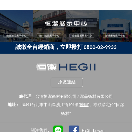
誠徵全台經銷商，立即撥打 0800-02-9933
原廠連結
總代理
台灣恒潔衛材有限公司 / 潔品衛材有限公司
地址 :
10491台北市中山區濱江街101號(
地圖
)。導航請定位"恒潔
衛材"
關注我們 :
HEGII Taiwan