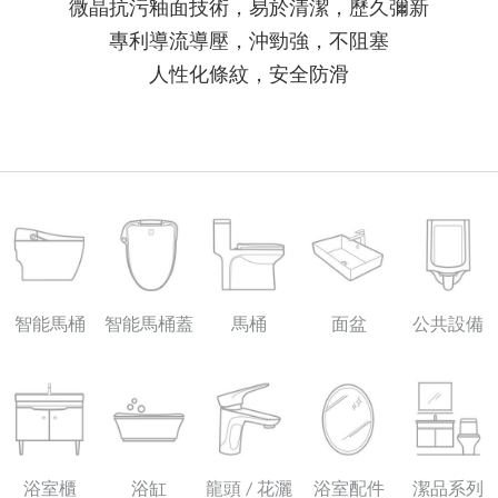
微晶抗污釉面技術，易於清潔，歷久彌新
專利導流導壓，沖勁強，不阻塞
人性化條紋，安全防滑
智能馬桶
智能馬桶蓋
馬桶
面盆
公共設備
浴室櫃
浴缸
龍頭 / 花灑
浴室配件
潔品系列