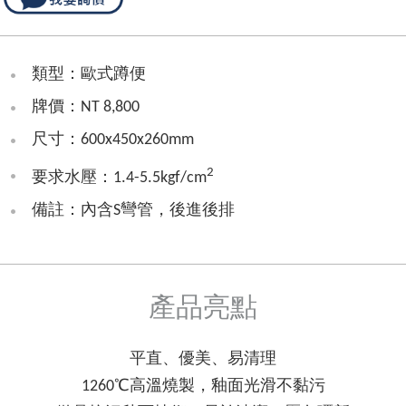
類型：歐式蹲便
牌價：NT 8,800
尺寸：600x450x260mm
2
要求水壓：1.4-5.5kgf/cm
備註：內含S彎管，後進後排
產品亮點
平直、優美、易清理
1260℃高溫燒製，釉面光滑不黏污