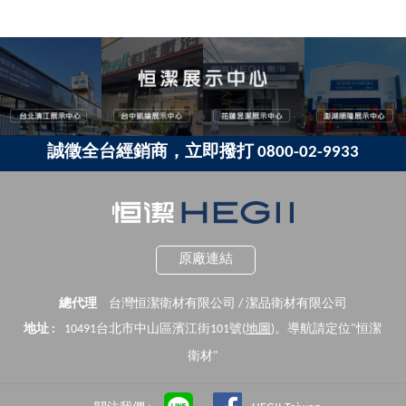
誠徵全台經銷商，立即撥打 0800-02-9933
原廠連結
總代理
台灣恒潔衛材有限公司 / 潔品衛材有限公司
地址 :
10491台北市中山區濱江街101號(
地圖
)。導航請定位"恒潔
衛材"