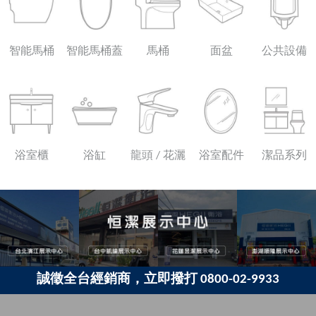
智能馬桶
智能馬桶蓋
馬桶
面盆
公共設備
浴室櫃
浴缸
龍頭 / 花灑
浴室配件
潔品系列
誠徵全台經銷商，立即撥打 0800-02-9933