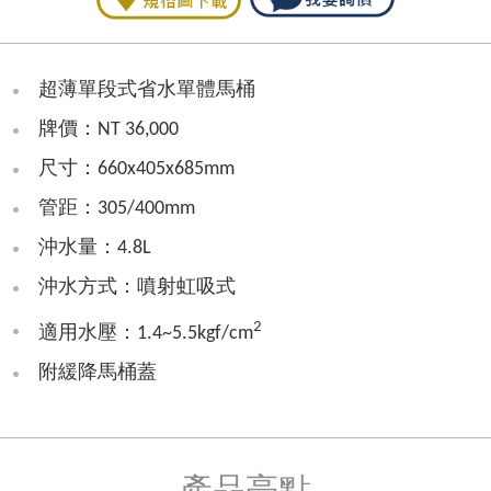
超薄單段式省水單體馬桶
牌價：NT 36,000
尺寸：660x405x685mm
管距：305/400mm
沖水量：4.8L
沖水方式：噴射虹吸式
2
適用水壓：1.4~5.5kgf/cm
附緩降馬桶蓋