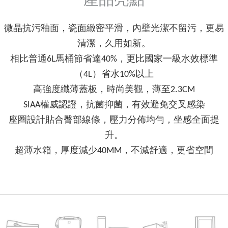
產品亮點
微晶抗污釉面，瓷面緻密平滑，內壁光潔不留污，更易
清潔，久用如新。
相比普通6L馬桶節省達40%，更比國家一級水效標準
（4L）省水10%以上
高強度纖薄蓋板，時尚美觀，薄至2.3CM
SIAA權威認證，抗菌抑菌，有效避免交叉感染
座圈設計貼合臀部線條，壓力分佈均勻，坐感全面提
升。
超薄水箱，厚度減少40MM，不減舒適，更省空間