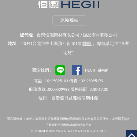
原廠連結
總代理
台灣恒潔衛材有限公司 / 潔品衛材有限公司
地址 :
10491台北市中山區濱江街101號(
地圖
)。導航請定位"恒潔
衛材"
關注我們 :
HEGII Taiwan
電話 : 02-25098101 傳真 : 02-25098179
服務專線 :0800029933 服務時間 :8:30-17:30
週日、國定假日及連續假期休館
隱私權政策
| 網站內商品圖片著作權及商標使用權屬恒潔衛材有限公司所有，未經同意請勿
下載圖片或商標作為網路銷售用途
COPYRIGHT © 2026 MR.BEAR GROUP, ALL RIGHTS RESERVED.