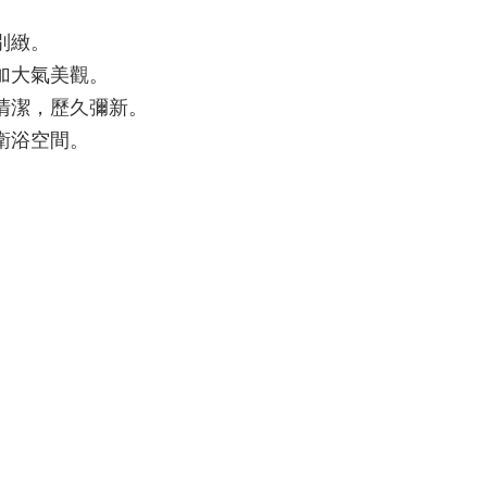
別緻。
加大氣美觀。
清潔，歷久彌新。
衛浴空間。