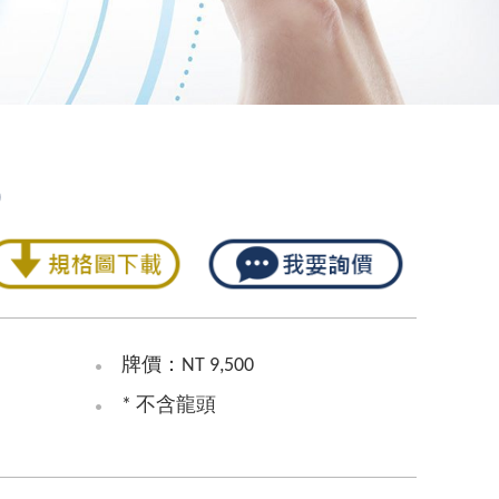
0
牌價：NT 9,500
* 不含龍頭