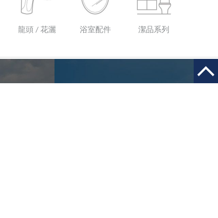
龍頭 / 花灑
浴室配件
潔品系列