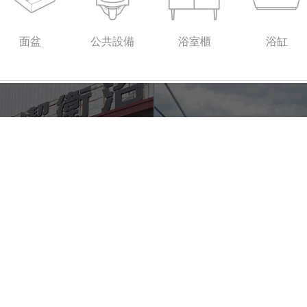
面盆
公共設備
浴室櫃
浴缸