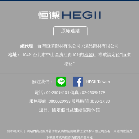
原廠連結
總代理
台灣恒潔衛材有限公司 / 潔品衛材有限公司
地址 :
10491台北市中山區濱江街101號(
地圖
)。導航請定位"恒潔
衛材"
關注我們 :
HEGII Taiwan
電話 : 02-25098101 傳真 : 02-25098179
服務專線 :0800029933 服務時間 :8:30-17:30
週日、國定假日及連續假期休館
隱私權政策
| 網站內商品圖片著作權及商標使用權屬恒潔衛材有限公司所有，未經同意請勿
下載圖片或商標作為網路銷售用途