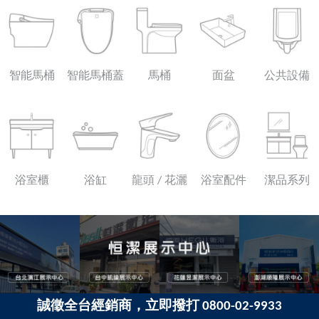
智能馬桶
智能馬桶蓋
馬桶
面盆
公共設備
浴室櫃
浴缸
龍頭 / 花灑
浴室配件
潔品系列
誠徵全台經銷商，立即撥打 0800-02-9933