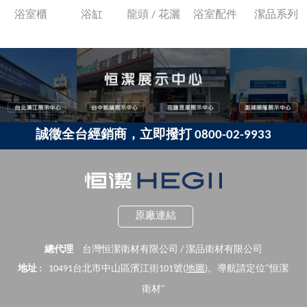
浴室櫃
浴缸
龍頭 / 花灑
浴室配件
潔品系列
誠徵全台經銷商，立即撥打 0800-02-9933
原廠連結
總代理
台灣恒潔衛材有限公司 / 潔品衛材有限公司
地址 :
10491台北市中山區濱江街101號(
地圖
)。導航請定位"恒潔
衛材"