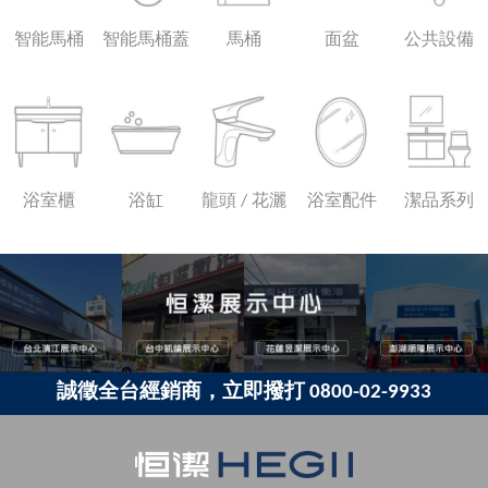
智能馬桶
智能馬桶蓋
馬桶
面盆
公共設備
浴室櫃
浴缸
龍頭 / 花灑
浴室配件
潔品系列
誠徵全台經銷商，立即撥打 0800-02-9933