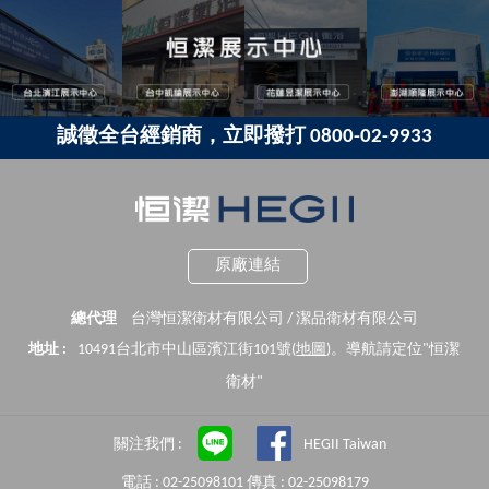
誠徵全台經銷商，立即撥打 0800-02-9933
原廠連結
總代理
台灣恒潔衛材有限公司 / 潔品衛材有限公司
地址 :
10491台北市中山區濱江街101號(
地圖
)。導航請定位"恒潔
衛材"
關注我們 :
HEGII Taiwan
電話 : 02-25098101 傳真 : 02-25098179