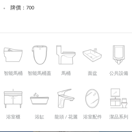
牌價：700
智能馬桶
智能馬桶蓋
馬桶
面盆
公共設備
浴室櫃
浴缸
龍頭 / 花灑
浴室配件
潔品系列