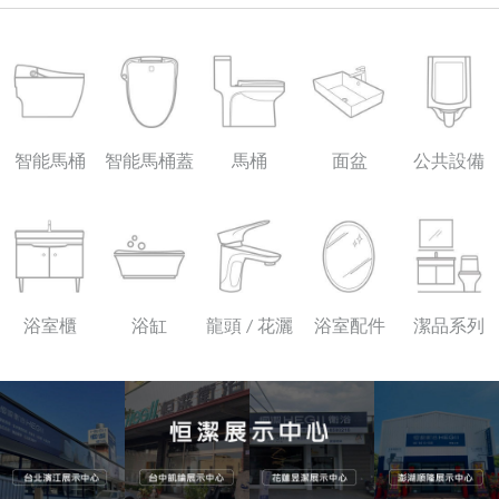
智能馬桶
智能馬桶蓋
馬桶
面盆
公共設備
浴室櫃
浴缸
龍頭 / 花灑
浴室配件
潔品系列