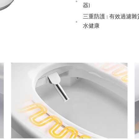
器)
三重防護 : 有效過濾
水健康