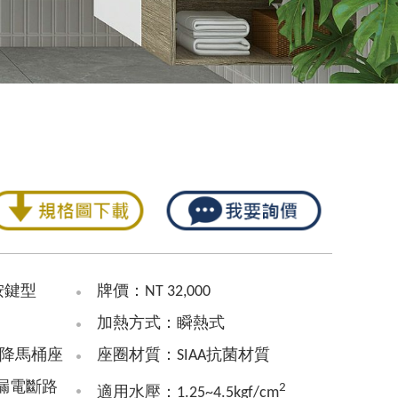
按鍵型
牌價：NT 32,000
加熱方式：瞬熱式
緩降馬桶座
座圈材質：SIAA抗菌材質
內含漏電斷路
2
適用水壓：1.25~4.5kgf/cm