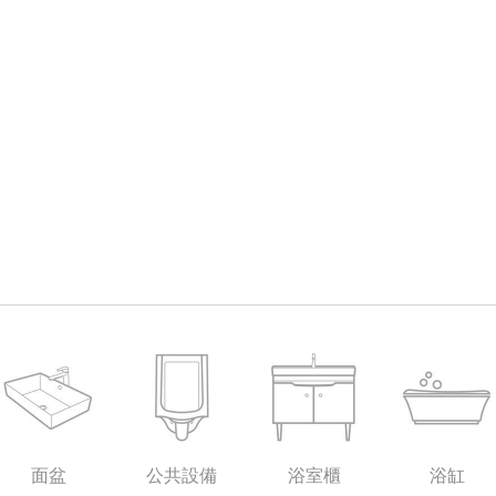
面盆
公共設備
浴室櫃
浴缸