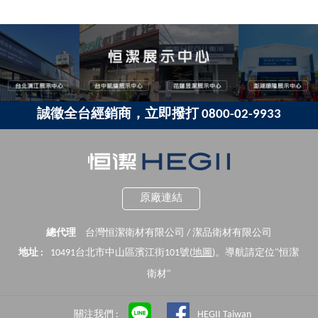
誠徵全台經銷商，立即撥打 0800-02-9933
原廠連結
總代理
台灣恒潔衛材有限公司 / 潔品衛材有限公司
地址 :
10491台北市中山區濱江街101號(
地圖
)。導航請定位"恒潔
衛材"
關注我們 :
HEGII Taiwan