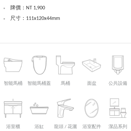
牌價：NT 1,900
尺寸：111x120x44mm
智能馬桶
智能馬桶蓋
馬桶
面盆
公共設備
浴室櫃
浴缸
龍頭 / 花灑
浴室配件
潔品系列