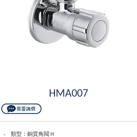
HMA007
類型：銅質角閥 H