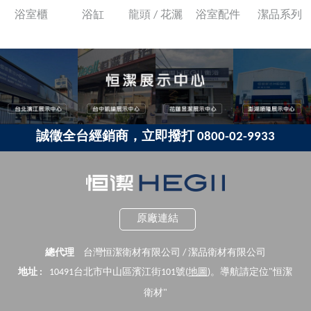
浴室櫃
浴缸
龍頭 / 花灑
浴室配件
潔品系列
誠徵全台經銷商，立即撥打 0800-02-9933
原廠連結
總代理
台灣恒潔衛材有限公司 / 潔品衛材有限公司
地址 :
10491台北市中山區濱江街101號(
地圖
)。導航請定位"恒潔
衛材"