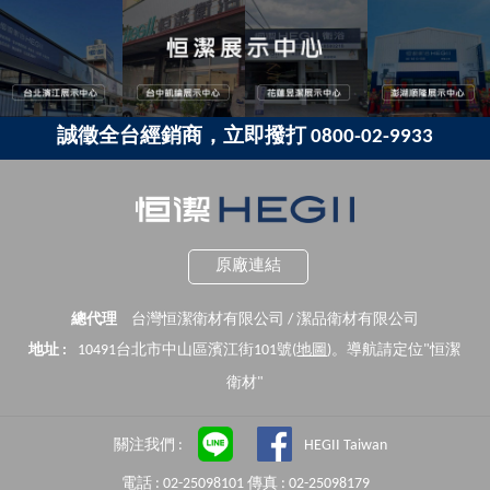
誠徵全台經銷商，立即撥打 0800-02-9933
原廠連結
總代理
台灣恒潔衛材有限公司 / 潔品衛材有限公司
地址 :
10491台北市中山區濱江街101號(
地圖
)。導航請定位"恒潔
衛材"
關注我們 :
HEGII Taiwan
電話 : 02-25098101 傳真 : 02-25098179