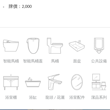
牌價：2,000
智能馬桶
智能馬桶蓋
馬桶
面盆
公共設備
浴室櫃
浴缸
龍頭 / 花灑
浴室配件
潔品系列