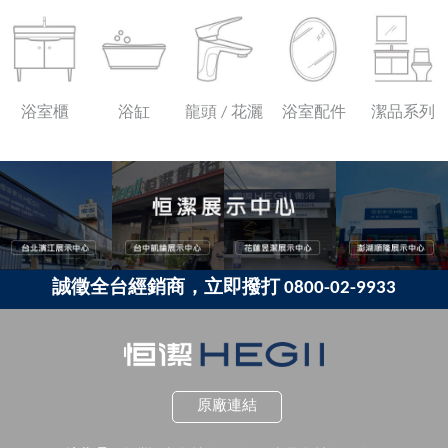
浴室櫃
浴缸
龍頭 / 花灑
浴室配件
潔品系列
誠徵全台經銷商，立即撥打 0800-02-9933
原廠連結