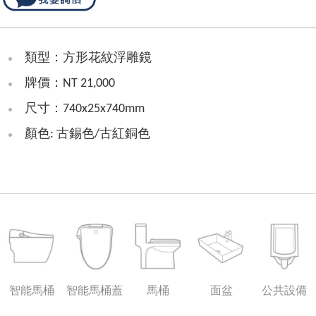
類型：方形花紋浮雕鏡
牌價：NT 21,000
尺寸：740x25x740mm
顏色: 古錫色/古紅銅色
智能馬桶
智能馬桶蓋
馬桶
面盆
公共設備