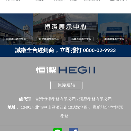
誠徵全台經銷商，立即撥打 0800-02-9933
原廠連結
總代理
台灣恒潔衛材有限公司 / 潔品衛材有限公司
地址 :
10491台北市中山區濱江街101號(
地圖
)。導航請定位"恒潔
衛材"