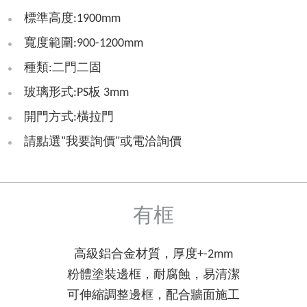
標準高度:1900mm
寬度範圍:900-1200mm
種類:二門二固
玻璃形式:PS板 3mm
開門方式:橫拉門
請點選"我要詢價"或電洽詢價
有框
高級鋁合金材質，厚度+-2mm
粉體塗裝邊框，耐腐蝕，易清潔
可伸縮調整邊框，配合牆面施工