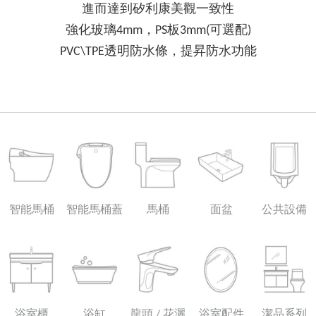
進而達到矽利康美觀一致性
強化玻璃4mm，PS板3mm(可選配)
PVC\TPE透明防水條，提昇防水功能
智能馬桶
智能馬桶蓋
馬桶
面盆
公共設備
浴室櫃
浴缸
龍頭 / 花灑
浴室配件
潔品系列