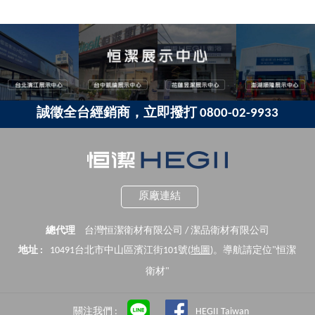
誠徵全台經銷商，立即撥打 0800-02-9933
原廠連結
總代理
台灣恒潔衛材有限公司 / 潔品衛材有限公司
地址 :
10491台北市中山區濱江街101號(
地圖
)。導航請定位"恒潔
衛材"
關注我們 :
HEGII Taiwan