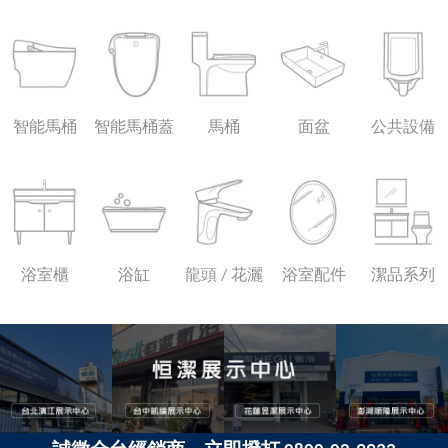
智能馬桶
智能馬桶蓋
馬桶
面盆
公共設備
浴室櫃
浴缸
龍頭 / 花灑
浴室配件
潔品系列