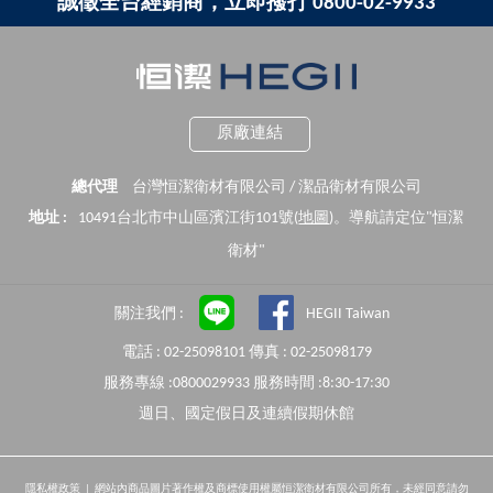
誠徵全台經銷商，立即撥打 0800-02-9933
原廠連結
總代理
台灣恒潔衛材有限公司 / 潔品衛材有限公司
地址 :
10491台北市中山區濱江街101號(
地圖
)。導航請定位"恒潔
衛材"
關注我們 :
HEGII Taiwan
電話 : 02-25098101 傳真 : 02-25098179
服務專線 :0800029933 服務時間 :8:30-17:30
週日、國定假日及連續假期休館
隱私權政策
| 網站內商品圖片著作權及商標使用權屬恒潔衛材有限公司所有，未經同意請勿