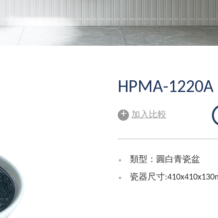
HPMA-1220A
+
加入比較
類型：圓白青瓷盆
瓷器尺寸:410x410x130