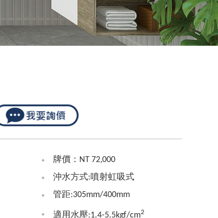
牌價：NT 72,000
沖水方式:噴射虹吸式
管距:305mm/400mm
2
適用水壓:1.4-5.5kgf/cm