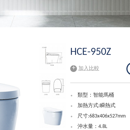
HCE-950Z
+
加入比較
類型：智能馬桶
加熱方式:瞬熱式
尺寸:683x406x527mm
沖水量：4.8L