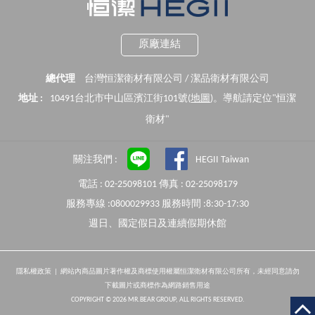
原廠連結
總代理
台灣恒潔衛材有限公司 / 潔品衛材有限公司
地址 :
10491台北市中山區濱江街101號(
地圖
)。導航請定位"恒潔
衛材"
關注我們 :
HEGII Taiwan
電話 : 02-25098101 傳真 : 02-25098179
服務專線 :0800029933 服務時間 :8:30-17:30
週日、國定假日及連續假期休館
隱私權政策
| 網站內商品圖片著作權及商標使用權屬恒潔衛材有限公司所有，未經同意請勿
下載圖片或商標作為網路銷售用途
COPYRIGHT © 2026 MR.BEAR GROUP, ALL RIGHTS RESERVED.