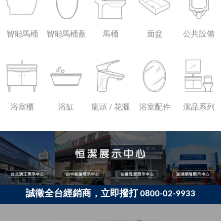
智能馬桶
智能馬桶蓋
馬桶
面盆
公共設備
浴室櫃
浴缸
龍頭 / 花灑
浴室配件
潔品系列
誠徵全台經銷商，立即撥打 0800-02-9933